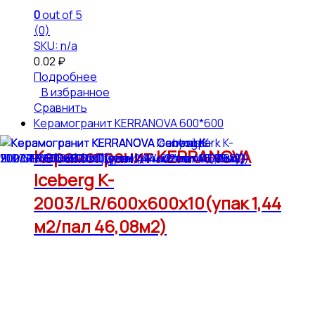
0
out of 5
(0)
SKU: n/a
0.02
₽
Подробнее
В избранное
Сравнить
Керамогранит KERRANOVA 600*600
Керамогранит KERRANOVA
Iceberg K-
2003/LR/600x600x10(упак 1,44
м2/пал 46,08м2)