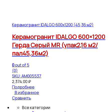
Керамогранит IDALGO 600x1200 (45,36 м2)
Керамогранит IDALGO 600×1200
Герда Серый МR (упак2,16 м2/
пал45,36м2)
0
out of 5
(0)
SKU: АМ005537
2,374.00
₽
Подробнее
В избранное
Сравнить
Все категории