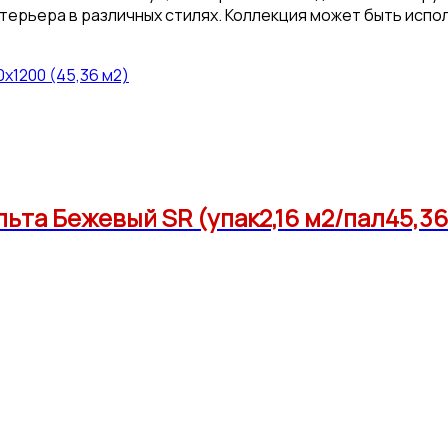
ерьера в различных стилях. Коллекция может быть испол
x1200 (45,36 м2)
ьта Бежевый SR (упак2,16 м2/пал45,3