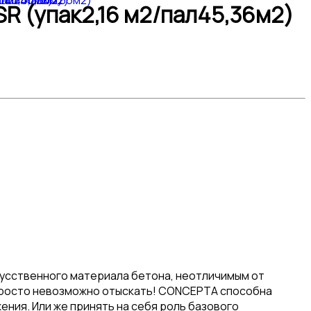
R (упак2,16 м2/пал45,36м2)
усственного материала бетона, неотличимым от
 просто невозможно отыскать! CONCEPTA способна
ния. Или же принять на себя роль базового