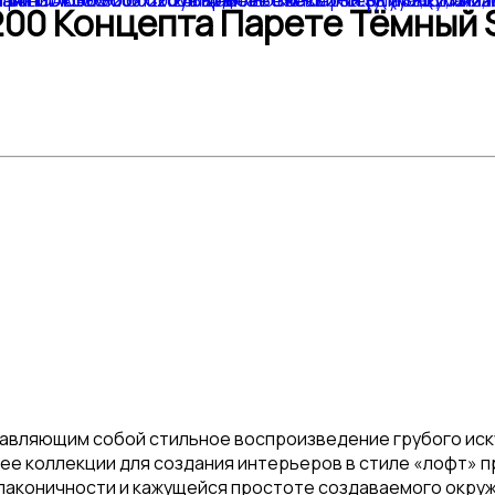
00 Концепта Парете Тёмный S
тавляющим собой стильное воспроизведение грубого иск
нее коллекции для создания интерьеров в стиле «лофт»
лаконичности и кажущейся простоте создаваемого окруже