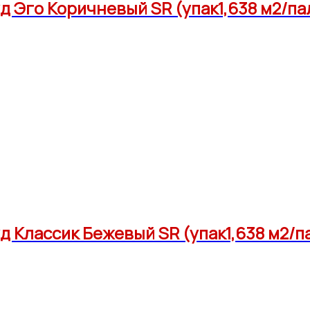
 Эго Коричневый SR (упак1,638 м2/пал
 Классик Бежевый SR (упак1,638 м2/па