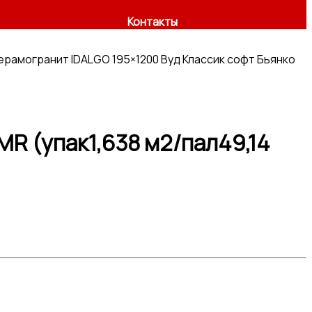
Контакты
ерамогранит IDALGO 195×1200 Вуд Классик софт Бьянко
MR (упак1,638 м2/пал49,14