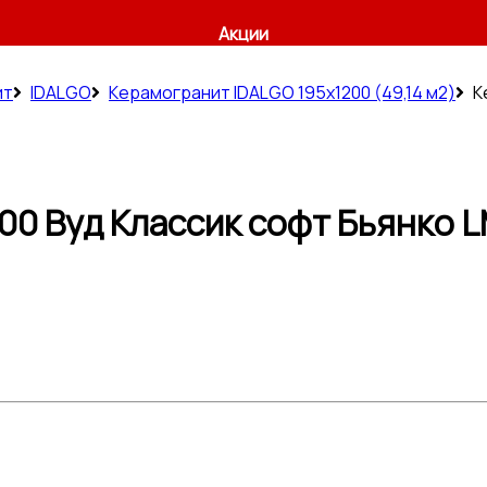
Акции
ит
IDALGO
Керамогранит IDALGO 195x1200 (49,14 м2)
К
0 Вуд Классик софт Бьянко L