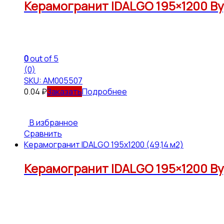
Керамогранит IDALGO 195×1200 Вуд
0
out of 5
(0)
SKU: АМ005507
0.04
₽
Подробнее
В избранное
Сравнить
Керамогранит IDALGO 195x1200 (49,14 м2)
Керамогранит IDALGO 195×1200 Вуд