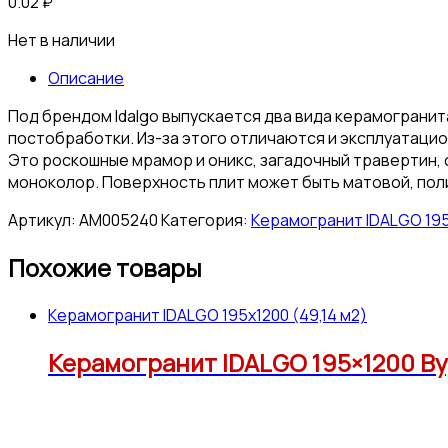
0.02
₽
Нет в наличии
Описание
Под брендом Idalgo выпускается два вида керамогранита
постобработки. Из-за этого отличаются и эксплуатаци
Это роскошные мрамор и оникс, загадочный травертин, 
моноколор. Поверхность плит может быть матовой, пол
Артикул:
АМ005240
Категория:
Керамогранит IDALGO 195x
Похожие товары
Керамогранит IDALGO 195x1200 (49,14 м2)
Керамогранит IDALGO 195×1200 Вуд