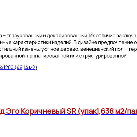
 – глазурованный и декорированный. Их отличие заключает
онные характеристики изделий. В дизайне предпочтение 
стильный камень, уютное дерево, венецианский пол – тер
ированной, лаппатированной или структурированной
1200 (49,14 м2)
 Эго Коричневый SR (упак1,638 м2/пал