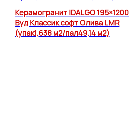
Керамогранит IDALGO 195×1200
Вуд Классик софт Олива LMR
(упак1,638 м2/пал49,14 м2)