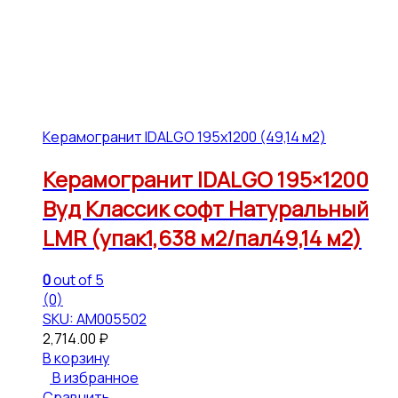
Керамогранит IDALGO 195x1200 (49,14 м2)
Керамогранит IDALGO 195×1200
Вуд Классик софт Натуральный
LMR (упак1,638 м2/пал49,14 м2)
0
out of 5
(0)
SKU: АМ005502
2,714.00
₽
В корзину
В избранное
Сравнить