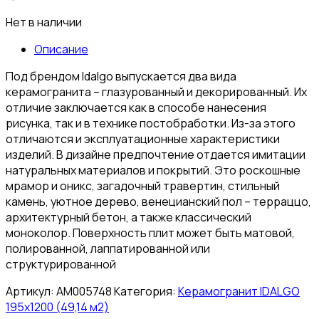
Нет в наличии
Описание
Под брендом Idalgo выпускается два вида
керамогранита – глазурованный и декорированный. Их
отличие заключается как в способе нанесения
рисунка, так и в технике постобработки. Из-за этого
отличаются и эксплуатационные характеристики
изделий. В дизайне предпочтение отдается имитации
натуральных материалов и покрытий. Это роскошные
мрамор и оникс, загадочный травертин, стильный
камень, уютное дерево, венецианский пол – терраццо,
архитектурный бетон, а также классический
моноколор. Поверхность плит может быть матовой,
полированной, лаппатированной или
структурированной
Артикул:
АМ005748
Категория:
Керамогранит IDALGO
195x1200 (49,14 м2)