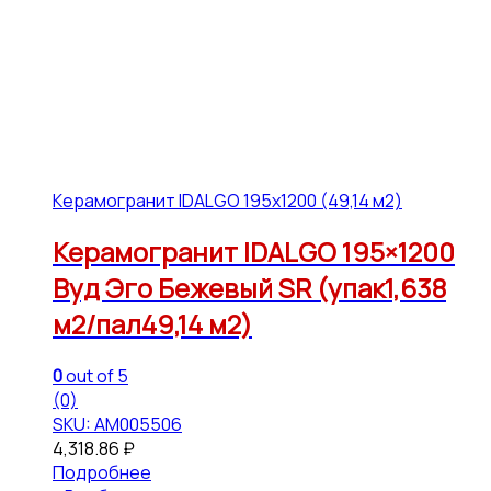
Керамогранит IDALGO 195x1200 (49,14 м2)
Керамогранит IDALGO 195×1200
Вуд Эго Бежевый SR (упак1,638
м2/пал49,14 м2)
0
out of 5
(0)
SKU: АМ005506
4,318.86
₽
Подробнее