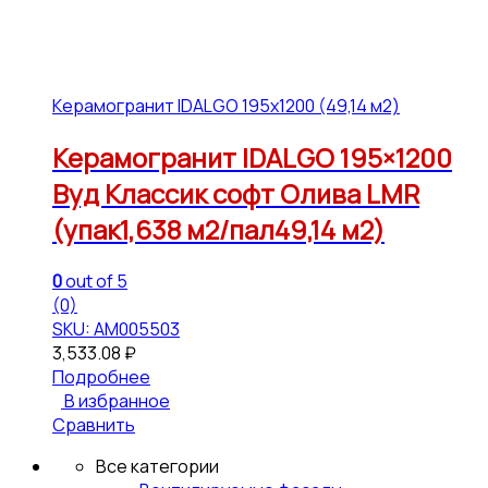
Керамогранит IDALGO 195x1200 (49,14 м2)
Керамогранит IDALGO 195×1200
Вуд Классик софт Олива LMR
(упак1,638 м2/пал49,14 м2)
0
out of 5
(0)
SKU: АМ005503
3,533.08
₽
Подробнее
В избранное
Сравнить
Все категории