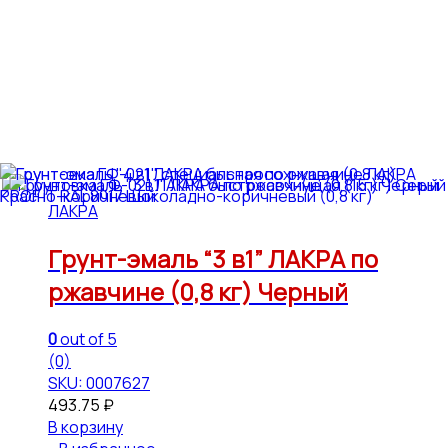
ЛАКРА
Грунт-эмаль “3 в1” ЛАКРА по
ржавчине (0,8 кг) Черный
0
out of 5
(0)
SKU: 0007627
493.75
₽
В корзину