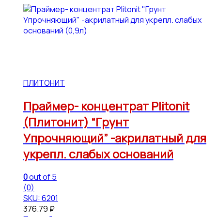
ПЛИТОНИТ
Праймер- концентрат Plitonit
(Плитонит) “Грунт
Упрочняющий” -акрилатный для
укрепл. слабых оснований
0
out of 5
(0)
SKU: 6201
376.79
₽