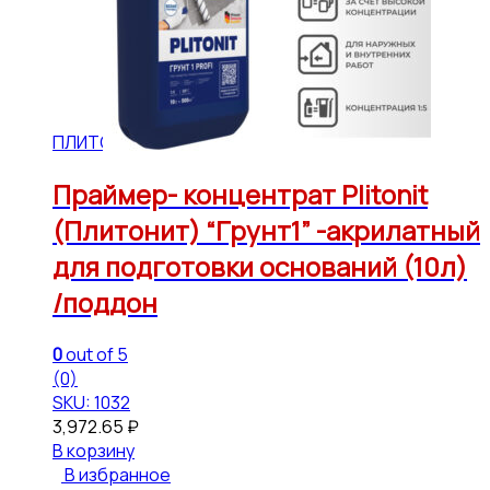
ПЛИТОНИТ
Праймер- концентрат Plitonit
(Плитонит) “Грунт1” -акрилатный
для подготовки оснований (10л)
/поддон
0
out of 5
(0)
SKU: 1032
3,972.65
₽
В корзину
В избранное