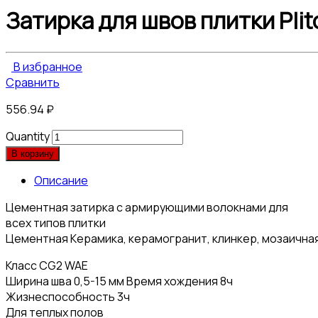
Затирка для швов плитки Pli
В избранное
Сравнить
556.94
₽
Quantity
В корзину
Описание
Цементная затирка с армирующими волокнами для
всех типов плитки
Цементная Керамика, керамогранит, клинкер, мозаичная
Класс CG2 WAE
Ширина шва 0,5-15 мм Время хождения 8ч
Жизнеспособность 3ч
Для теплых полов