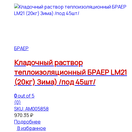
БРАЕР
Кладочный раствор
теплоизоляционный БРАЕР LM21
(20кг) Зима) /под 45шт/
0
out of 5
(0)
SKU: АМ005858
970.35
₽
Подробнее
В избранное