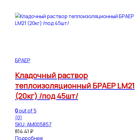
БРАЕР
Кладочный раствор
теплоизоляционный БРАЕР LM21
(20кг) /под 45шт/
0
out of 5
(0)
SKU: АМ005857
814.41
₽
Подробнее