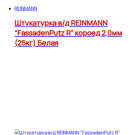
REINMANN
Штукатурка в/д REINMANN
“FassadenPutz R” короед 2,0мм
(25кг) Белая