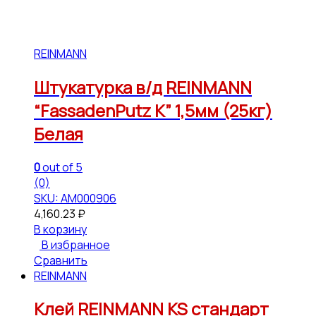
REINMANN
Штукатурка в/д REINMANN
“FassadenPutz К” 1,5мм (25кг)
Белая
0
out of 5
(0)
SKU: АМ000906
4,160.23
₽
В корзину
В избранное
Сравнить
REINMANN
Клей REINMANN KS стандарт