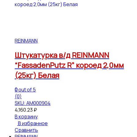
REINMANN
Штукатурка в/д REINMANN
“FassadenPutz R” короед 2,0мм
(25кг) Белая
0
out of 5
(0)
SKU: АМ000904
4,160.23
₽
В корзину
В избранное
Сравнить
REINMANN