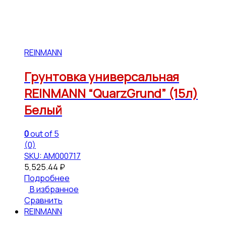
REINMANN
Грунтовка универсальная
REINMANN “QuarzGrund” (15л)
Белый
0
out of 5
(0)
SKU: АМ000717
5,525.44
₽
Подробнее
В избранное
Сравнить
REINMANN