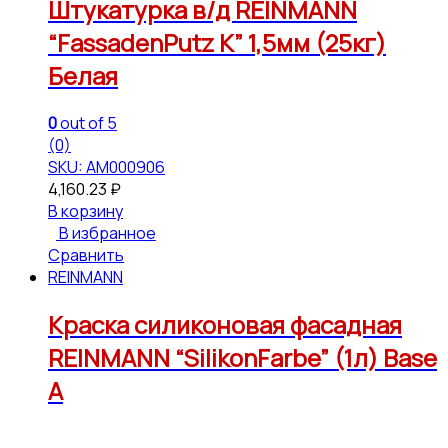
Штукатурка в/д REINMANN
“FassadenPutz К” 1,5мм (25кг)
Белая
0
out of 5
(0)
SKU: АМ000906
4,160.23
₽
В корзину
В избранное
Сравнить
REINMANN
Краска силиконовая фасадная
REINMANN “SilikonFarbe” (1л) Base
А