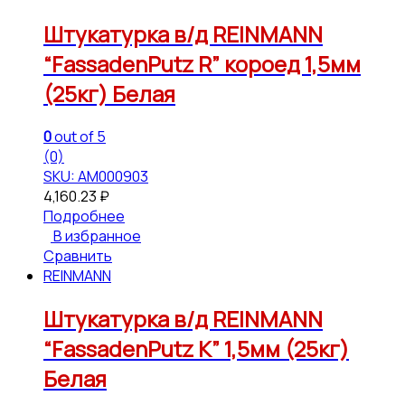
Штукатурка в/д REINMANN
“FassadenPutz R” короед 1,5мм
(25кг) Белая
0
out of 5
(0)
SKU: АМ000903
4,160.23
₽
Подробнее
В избранное
Сравнить
REINMANN
Штукатурка в/д REINMANN
“FassadenPutz К” 1,5мм (25кг)
Белая