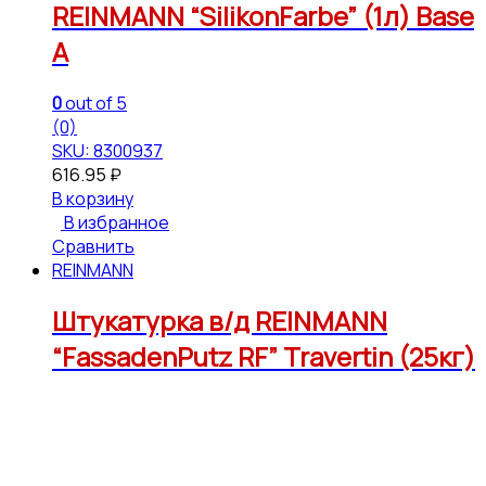
REINMANN “SilikonFarbe” (1л) Base
А
0
out of 5
(0)
SKU: 8300937
616.95
₽
В корзину
В избранное
Сравнить
REINMANN
Штукатурка в/д REINMANN
“FassadenPutz RF” Travertin (25кг)