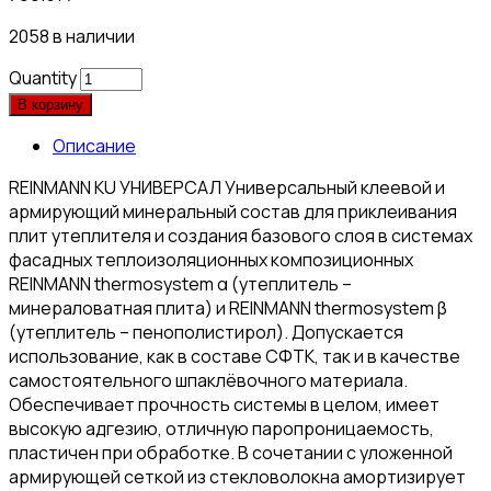
2058 в наличии
Quantity
В корзину
Описание
REINMANN KU УНИВЕРСАЛ Универсальный клеевой и
армирующий минеральный состав для приклеивания
плит утеплителя и создания базового слоя в системах
фасадных теплоизоляционных композиционных
REINMANN thermosystem α (утеплитель –
минераловатная плита) и REINMANN thermosystem β
(утеплитель – пенополистирол). Допускается
использование, как в составе СФТК, так и в качестве
самостоятельного шпаклёвочного материала.
Обеспечивает прочность системы в целом, имеет
высокую адгезию, отличную паропроницаемость,
пластичен при обработке. В сочетании с уложенной
армирующей сеткой из стекловолокна амортизирует