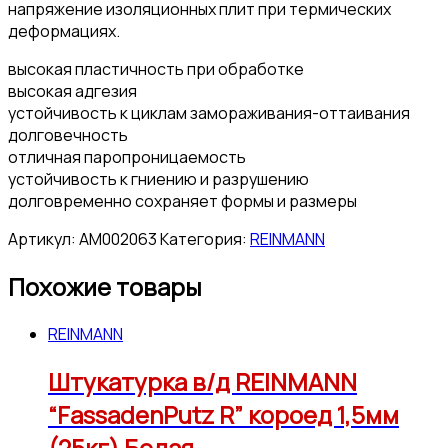
напряжение изоляционных плит при термических
деформациях.
высокая пластичность при обработке
высокая адгезия
устойчивость к циклам замораживания-оттаивания
долговечность
отличная паропроницаемость
устойчивость к гниению и разрушению
долговременно сохраняет формы и размеры
Артикул:
АМ002063
Категория:
REINMANN
Похожие товары
REINMANN
Штукатурка в/д REINMANN
“FassadenPutz R” короед 1,5мм
(25кг) Белая