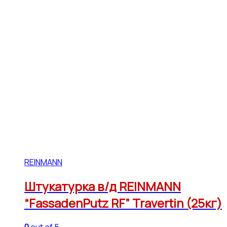
REINMANN
Штукатурка в/д REINMANN
“FassadenPutz RF” Travertin (25кг)