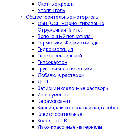
Скатные кровли
Утеплитель
Общестроительные материалы
OSB (ОСП – Ориентированно
Стружечная Плита)
Вспененный полиэтилен
Герметики-Жидкие гвозди
Гидроизоляция
Гипс строительный
Гипсокартон
Грунтовки-антисептики
Добавки в растворы
ДСП
Затирки и кладочные растворы
Инструменты
Керамогранит
Кирпич, клинкерная плитка, газоблок
Клеи строительные
Колодец ППК
Лако-красочные материалы