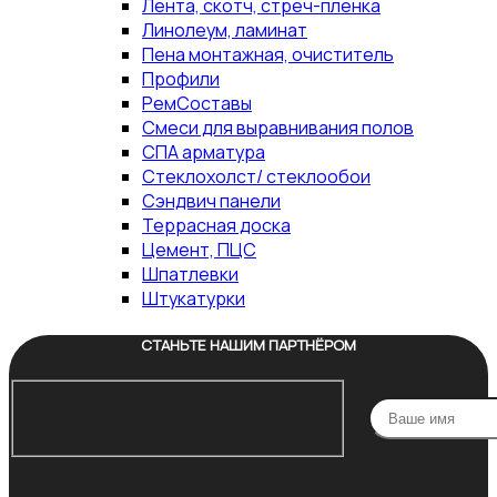
Лента, скотч, стреч-пленка
Линолеум, ламинат
Пена монтажная, очиститель
Профили
РемСоставы
Смеси для выравнивания полов
СПА арматура
Стеклохолст/ стеклообои
Сэндвич панели
Террасная доска
Цемент, ПЦС
Шпатлевки
Штукатурки
СТАНЬТЕ НАШИМ ПАРТНЁРОМ