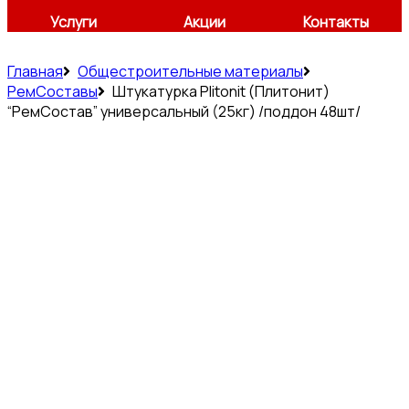
Услуги
Акции
Контакты
Главная
Общестроительные материалы
РемСоставы
Штукатурка Plitonit (Плитонит)
“РемСостав” универсальный (25кг) /поддон 48шт/