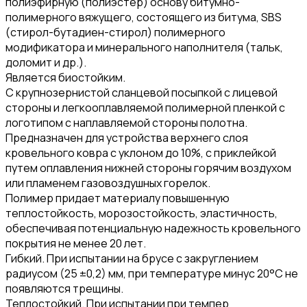
полиэфирную (полиэстер) основу битумно-
полимерного вяжущего, состоящего из битума, SBS
(стирол-бутадиен-стирол) полимерного
модификатора и минерального наполнителя (тальк,
доломит и др.).
Является биостойким.
С крупнозернистой сланцевой посыпкой с лицевой
стороны и легкооплавляемой полимерной пленкой с
логотипом с наплавляемой стороны полотна.
Предназначен для устройства верхнего слоя
кровельного ковра с уклоном до 10%, с приклейкой
путем оплавления нижней стороны горячим воздухом
или пламенем газовоздушных горелок.
Полимер придает материалу повышенную
теплостойкость, морозостойкость, эластичность,
обеспечивая потенциальную надежность кровельного
покрытия не менее 20 лет.
Гибкий. При испытании на брусе с закруглением
радиусом (25 ±0,2) мм, при температуре минус 20°С не
появляются трещины.
Теплостойкий. При испытании при темпер