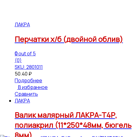
ЛАКРА
Перчатки х/б (двойной облив)
0
out of 5
(0)
SKU: 2801011
50.40
₽
Подробнее
В избранное
Сравнить
ЛАКРА
Валик малярный ЛАКРА-Т4Р,
полиакрил (11*250*48мм, бюгель
8мм)