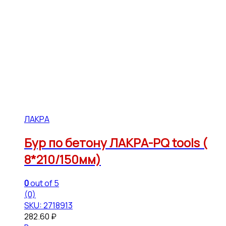
ЛАКРА
Бур по бетону ЛАКРА-PQ tools (
8*210/150мм)
0
out of 5
(0)
SKU: 2718913
282.60
₽