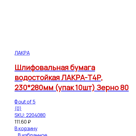
ЛАКРА
Шлифовальная бумага
водостойкая ЛАКРА-Т4Р,
230*280мм (упак 10шт) Зерно 80
0
out of 5
(0)
SKU: 2204080
111.60
₽
В корзину
В избранное