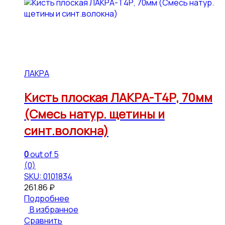
ЛАКРА
Кисть плоская ЛАКРА-Т4Р, 70мм
(Смесь натур. щетины и
синт.волокна)
0
out of 5
(0)
SKU: 0101834
261.86
₽
Подробнее
В избранное
Сравнить