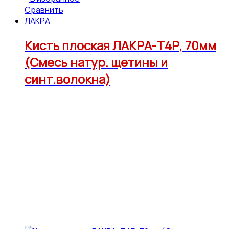
Сравнить
ЛАКРА
Кисть плоская ЛАКРА-Т4Р, 70мм
(Смесь натур. щетины и
синт.волокна)