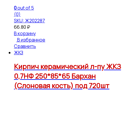
0
out of 5
(0)
SKU: Ж202287
66.80
₽
В корзину
В избранное
Сравнить
ЖКЗ
Кирпич керамический л-пу ЖКЗ
0,7НФ 250*85*65 Бархан
(Слоновая кость) под 720шт