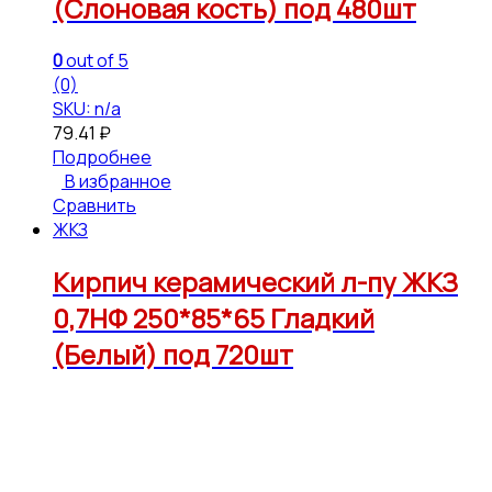
(Слоновая кость) под 480шт
0
out of 5
(0)
SKU: n/a
79.41
₽
Подробнее
В избранное
Сравнить
ЖКЗ
Кирпич керамический л-пу ЖКЗ
0,7НФ 250*85*65 Гладкий
(Белый) под 720шт