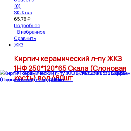
(0)
SKU: n/a
65.78
₽
Подробнее
В избранное
Сравнить
ЖКЗ
Кирпич керамический л-пу ЖКЗ
1НФ 250*120*65 Скала (Слоновая
кость) под 480шт