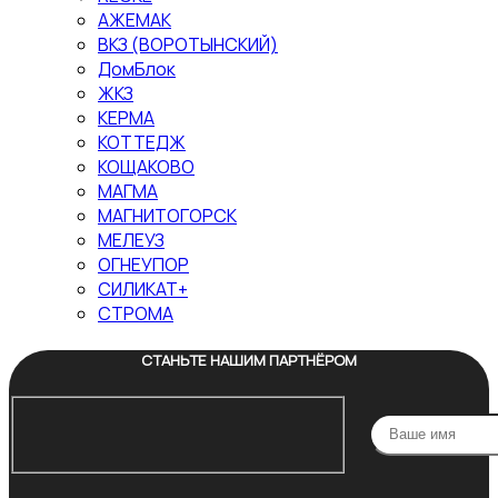
АЖЕМАК
ВКЗ (ВОРОТЫНСКИЙ)
ДомБлок
ЖКЗ
КЕРМА
КОТТЕДЖ
КОЩАКОВО
МАГМА
МАГНИТОГОРСК
МЕЛЕУЗ
ОГНЕУПОР
СИЛИКАТ+
СТРОМА
СТАНЬТЕ НАШИМ ПАРТНЁРОМ