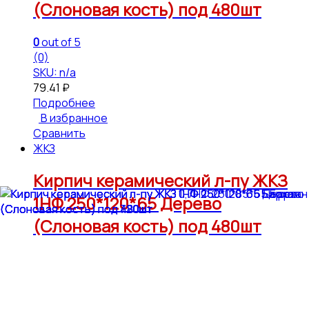
(Слоновая кость) под 480шт
0
out of 5
(0)
SKU: n/a
79.41
₽
Подробнее
В избранное
Сравнить
ЖКЗ
Кирпич керамический л-пу ЖКЗ
1НФ 250*120*65 Дерево
(Слоновая кость) под 480шт