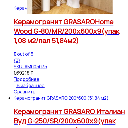
Керамогранит GRASARO 200*600 (51,84 м2)
Керамогранит GRASAROHome
Wood G-80/MR/200x600x9(упак
1,08 м2/пал 51,84м2)
0
out of 5
(0)
SKU: АМ005075
1,692.18
₽
Подробнее
В избранное
Сравнить
Керамогранит GRASARO 200*600 (51,84 м2)
Керамогранит GRASARO Италиан
Вуд G-250/SR/200x600x9(упак