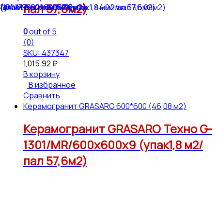
пал 57,6м2)
0
out of 5
(0)
SKU: 437347
1,015.92
₽
В корзину
В избранное
Сравнить
Керамогранит GRASARO 600*600 (46,08 м2)
Керамогранит GRASARO Техно G-
1301/MR/600x600x9 (упак1,8 м2/
пал 57,6м2)