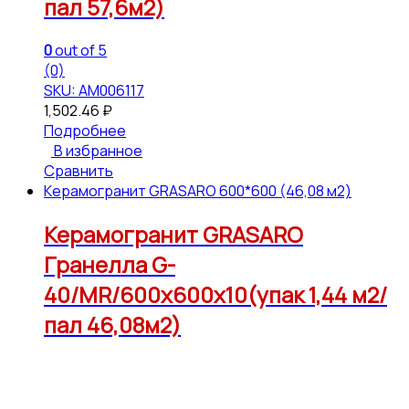
пал 57,6м2)
0
out of 5
(0)
SKU: АМ006117
1,502.46
₽
Подробнее
В избранное
Сравнить
Керамогранит GRASARO 600*600 (46,08 м2)
Керамогранит GRASARO
Гранелла G-
40/MR/600x600x10(упак 1,44 м2/
пал 46,08м2)