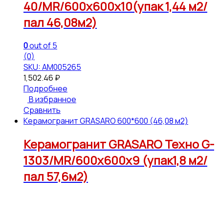
40/MR/600x600x10(упак 1,44 м2/
пал 46,08м2)
0
out of 5
(0)
SKU: АМ005265
1,502.46
₽
Подробнее
В избранное
Сравнить
Керамогранит GRASARO 600*600 (46,08 м2)
Керамогранит GRASARO Техно G-
1303/MR/600x600x9 (упак1,8 м2/
пал 57,6м2)