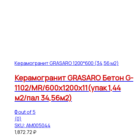
Керамогранит GRASARO 1200*600 (34,56 м2)
Керамогранит GRASARO Бетон G-
1102/MR/600x1200x11(упак 1,44
м2/пал 34,56м2)
0
out of 5
(0)
SKU: АМ005044
1,872.72
₽