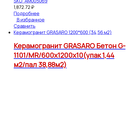
SKU: АМ005069
1,872.72
₽
Подробнее
В избранное
Сравнить
Керамогранит GRASARO 1200*600 (34,56 м2)
Керамогранит GRASARO Бетон G-
1101/MR/600x1200x10(упак 1,44
м2/пал 38,88м2)