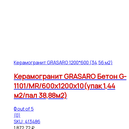
Керамогранит GRASARO 1200*600 (34,56 м2)
Керамогранит GRASARO Бетон G-
1101/MR/600x1200x10(упак 1,44
м2/пал 38,88м2)
0
out of 5
(0)
SKU: 413486
1,872.72
₽