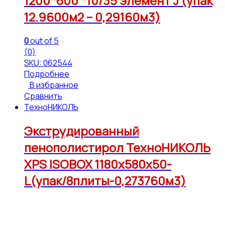
1200*600 *10/35 элемент J (упак
12.9600м2 – 0,29160м3)
0
out of 5
(0)
SKU: 062544
Подробнее
В избранное
Сравнить
ТехноНИКОЛЬ
Экструдированный
пенополистирол ТехноНИКОЛЬ
XPS ISOBOX 1180x580x50-
L(упак/8плиты-0,273760м3)