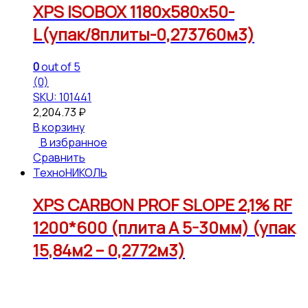
XPS ISOBOX 1180x580x50-
L(упак/8плиты-0,273760м3)
0
out of 5
(0)
SKU: 101441
2,204.73
₽
В корзину
В избранное
Сравнить
ТехноНИКОЛЬ
XPS CARBON PROF SLOPE 2,1% RF
1200*600 (плита А 5-30мм) (упак
15,84м2 – 0,2772м3)