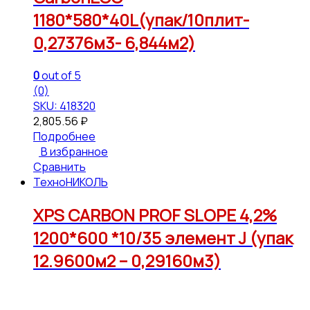
1180*580*40L(упак/10плит-
0,27376м3- 6,844м2)
0
out of 5
(0)
SKU: 418320
2,805.56
₽
Подробнее
В избранное
Сравнить
ТехноНИКОЛЬ
XPS CARBON PROF SLOPE 4,2%
1200*600 *10/35 элемент J (упак
12.9600м2 – 0,29160м3)