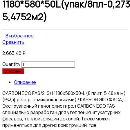
1180*580*50L(упак/8пл-0,27
5,4752м2)
В избранное
Сравнить
2,663.46
₽
Quantity
В корзину
Описание
CARBON ECO FAS/2, S/1 1180х580х50-L (8 плит, 5,48 кв.м)
(РФ, фрезер., с микроканавками) / КАРБОН ЭКО ФАСАД
Экструзионный пенополистирол CARBON ECO FAS
специально разработан для утепления штукатурных
фасадов, теплоизоляции цоколей. Также может
применяться для других конструкций, где