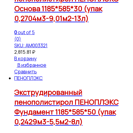
Основа 1185*585*30 (упак
0,2704м3-9,01м2-13л)
0
out of 5
(0)
SKU: АМ003321
2,815.81
₽
В корзину
В избранное
Сравнить
ПЕНОПЛЭКС
Экструдированный
пенополистирол ПЕНОПЛЭКС
Фундамент 1185*585*50 (упак
0,2429м3-5,5м2-8л)