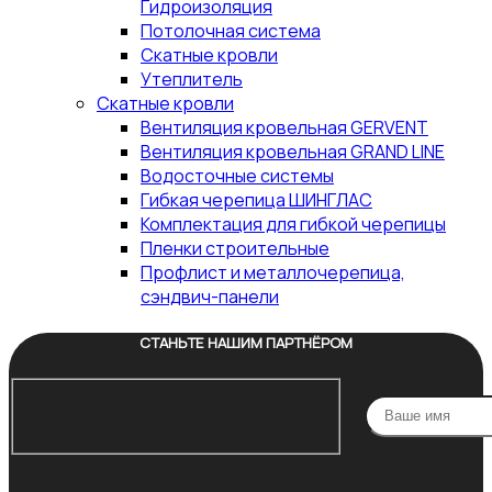
Гидроизоляция
Потолочная система
Скатные кровли
Утеплитель
Скатные кровли
Вентиляция кровельная GERVENT
Вентиляция кровельная GRAND LINE
Водосточные системы
Гибкая черепица ШИНГЛАС
Комплектация для гибкой черепицы
Пленки строительные
Профлист и металлочерепица,
сэндвич-панели
СТАНЬТЕ НАШИМ ПАРТНЁРОМ