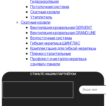
Гидроизоляция
Потолочная система
Скатные кровли
Утеплитель
Скатные кровли
Вентиляция кровельная GERVENT
Вентиляция кровельная GRAND LINE
Водосточные системы
Гибкая черепица ШИНГЛАС
Комплектация для гибкой черепицы
Пленки строительные
Профлист и металлочерепица,
сэндвич-панели
СТАНЬТЕ НАШИМ ПАРТНЁРОМ