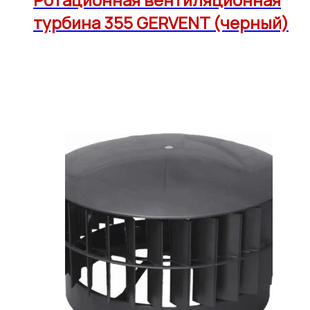
турбина 355 GERVENT (черный)