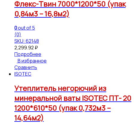
Флекс-Твин 7000*1200*50 (упак
0,84м3 – 16,8м2)
0
out of 5
(0)
SKU: 62148
2,299.92
₽
Подробнее
В избранное
Сравнить
ISOTEC
Утеплитель негорючий из
минеральной ваты ISOTEC ПТ- 20
1200*610*50 (упак 0,732м3 –
14,64м2)