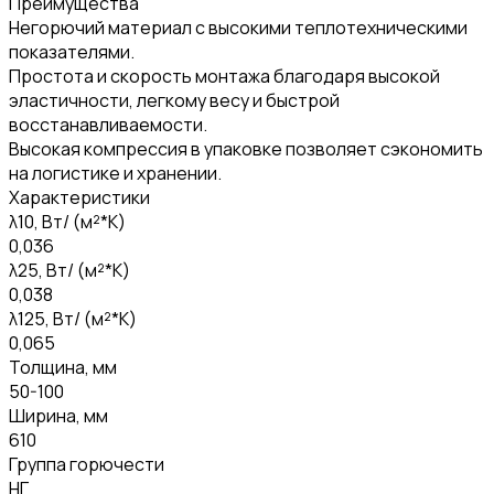
Преимущества
Негорючий материал с высокими теплотехническими
показателями.
Простота и скорость монтажа благодаря высокой
эластичности, легкому весу и быстрой
восстанавливаемости.
Высокая компрессия в упаковке позволяет сэкономить
на логистике и хранении.
Характеристики
λ10, Вт/ (м²*К)
0,036
λ25, Вт/ (м²*К)
0,038
λ125, Вт/ (м²*К)
0,065
Толщина, мм
50-100
Ширина, мм
610
Группа горючести
НГ