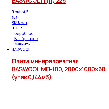
BASWOOL П (н) 225
0
out of 5
(0)
SKU: n/a
0.01
₽
Подробнее
В избранное
Сравнить
BASWOOL
Плита минераловатная
BASWOOL МП-100, 2000х1000х60
(упак 0,144м3)