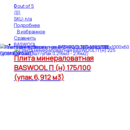
0
out of 5
(0)
SKU: n/a
Подробнее
В избранное
Сравнить
BASWOOL
Плита минераловатная
BASWOOL П (н) 175/100
(упак.6,912 м3)