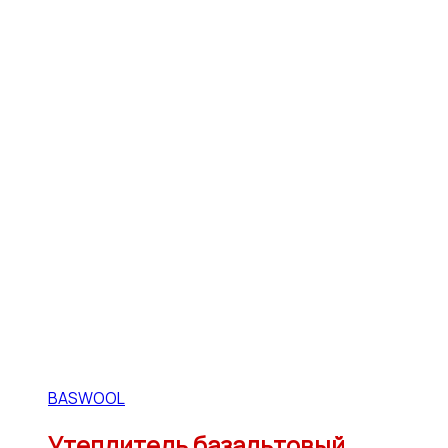
BASWOOL
Утеплитель базальтовый