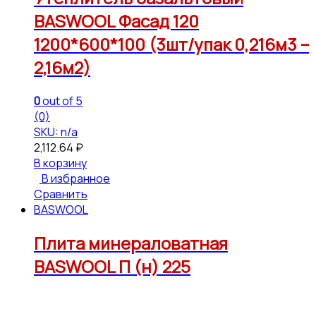
BASWOOL Фасад 120
1200*600*100 (3шт/упак 0,216м3 –
2,16м2)
0
out of 5
(0)
SKU: n/a
2,112.64
₽
В корзину
В избранное
Сравнить
BASWOOL
Плита минераловатная
BASWOOL П (н) 225