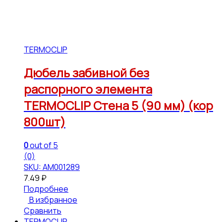
TERMOCLIP
Дюбель забивной без
распорного элемента
TERMOCLIP Стена 5 (90 мм) (кор
800шт)
0
out of 5
(0)
SKU: АМ001289
7.49
₽
Подробнее
В избранное
Сравнить
TERMOCLIP