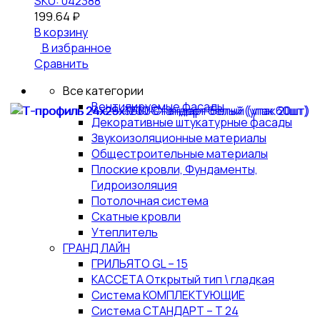
SKU: 042388
199.64
₽
В корзину
В избранное
Сравнить
Все категории
Вентилируемые фасады
Декоративные штукатурные фасады
Звукоизоляционные материалы
Общестроительные материалы
Плоские кровли, Фундаменты,
Гидроизоляция
Потолочная система
Скатные кровли
Утеплитель
ГРАНД ЛАЙН
ГРИЛЬЯТО GL – 15
КАССЕТА Открытый тип \ гладкая
Система КОМПЛЕКТУЮЩИЕ
Система СТАНДАРТ – Т 24