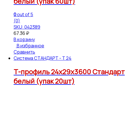
белый (упак 60шт)
0
out of 5
(0)
SKU: 042389
67.36
₽
В корзину
В избранное
Сравнить
Система СТАНДАРТ - Т 24
Т-профиль 24х29х3600 Стандарт
белый (упак 20шт)