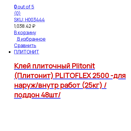
0
out of 5
(0)
SKU: Н003444
1,038.42
₽
В корзину
В избранное
Сравнить
ПЛИТОНИТ
Клей плиточный Plitonit
(Плитонит) PLITOFLEX 2500 -для
наруж/внутр работ (25кг) /
поддон 48шт/