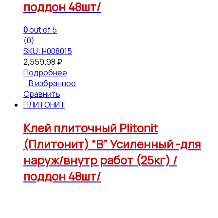
поддон 48шт/
0
out of 5
(0)
SKU: Н008015
2,559.98
₽
Подробнее
В избранное
Сравнить
ПЛИТОНИТ
Клей плиточный Plitonit
(Плитонит) “B” Усиленный -для
наруж/внутр работ (25кг) /
поддон 48шт/