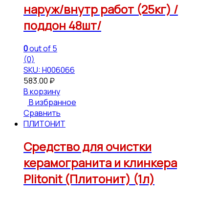
наруж/внутр работ (25кг) /
поддон 48шт/
0
out of 5
(0)
SKU: Н006066
583.00
₽
В корзину
В избранное
Сравнить
ПЛИТОНИТ
Средство для очистки
керамогранита и клинкера
Plitonit (Плитонит) (1л)