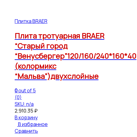
Плитка BRAER
Плита тротуарная BRAER
“Старый город
“Венусбергер”120/160/240*160*40
(колормикс
“Мальва”)двухслойные
0
out of 5
(0)
SKU: n/a
2,910.35
₽
В корзину
В избранное
Сравнить