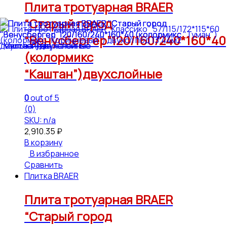
Плита тротуарная BRAER
“Старый город
“Венусбергер”120/160/240*160*40
(колормикс
“Каштан”)двухслойные
0
out of 5
(0)
SKU: n/a
2,910.35
₽
В корзину
В избранное
Сравнить
Плитка BRAER
Плита тротуарная BRAER
“Старый город