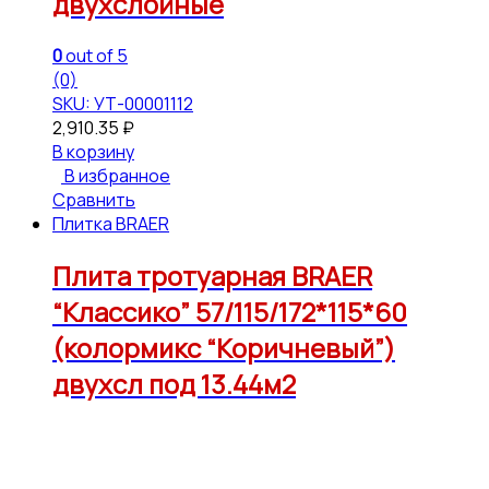
двухслойные
0
out of 5
(0)
SKU: УТ-00001112
2,910.35
₽
В корзину
В избранное
Сравнить
Плитка BRAER
Плита тротуарная BRAER
“Классико” 57/115/172*115*60
(колормикс “Коричневый”)
двухсл под 13.44м2