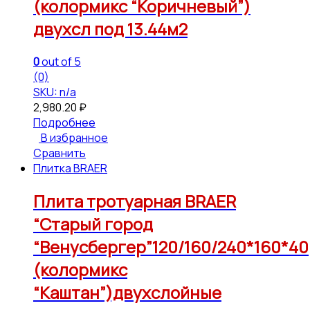
(колормикс “Коричневый”)
двухсл под 13.44м2
0
out of 5
(0)
SKU: n/a
2,980.20
₽
Подробнее
В избранное
Сравнить
Плитка BRAER
Плита тротуарная BRAER
“Старый город
“Венусбергер”120/160/240*160*40
(колормикс
“Каштан”)двухслойные