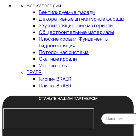
Все категории
Вентилируемые фасады
Декоративные штукатурные фасады
Звукоизоляционные материалы
Общестроительные материалы
Плоские кровли, Фундаменты,
Гидроизоляция
Потолочная система
Скатные кровли
Утеплитель
BRAER
Кирпич BRAER
Плитка BRAER
СТАНЬТЕ НАШИМ ПАРТНЁРОМ