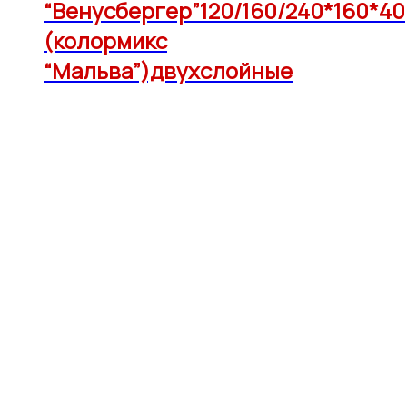
“Венусбергер”120/160/240*160*40
(колормикс
“Мальва”)двухслойные