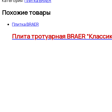
Категория:
Плитка BRAER
Похожие товары
Плитка BRAER
Плита тротуарная BRAER “Классико