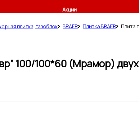
Акции
керная плитка, газоблок
BRAER
Плитка BRAER
Плита т
р” 100/100*60 (Мрамор) двухс