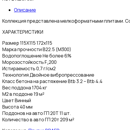
Описание
Коллекция представлена мелкоформатными плитами. Сос
ХАРАКТЕРИСТИКИ
Размер 115Х115 172х115
Марка прочности B22.5 (M300)
Водопоглощение Не более 6%
Морозостойкость F₂200
Истираемость 0,7 г/см2
Технология Двойное вибропрессование
Класс бетона на растяжение Btb 3.2 – Btb 4.4
Вес поддона 1704 кг
М2 в поддоне 19 м²
Цвет Винный
Высота 40 мм
Поддонов на авто ГП 20Т 11 шт.
Количество в авто ГП 20т 209 м²