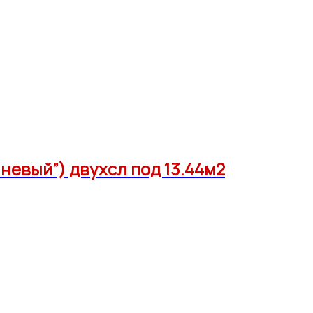
чневый”) двухсл под 13.44м2