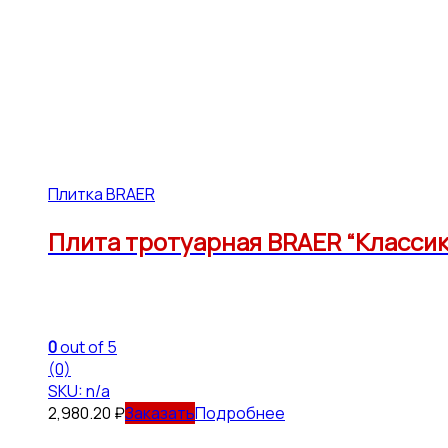
Плитка BRAER
Плита тротуарная BRAER “Классико
0
out of 5
(0)
SKU: n/a
2,980.20
₽
Подробнее