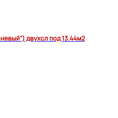
чневый”) двухсл под 13.44м2