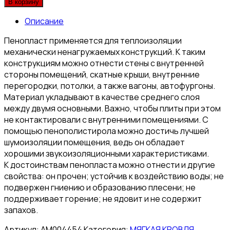
В корзину
Описание
Пенопласт применяется для теплоизоляции
механически ненагружаемых конструкций. К таким
конструкциям можно отнести стены с внутренней
стороны помещений, скатные крыши, внутренние
перегородки, потолки, а также вагоны, автофургоны.
Материал укладывают в качестве среднего слоя
между двумя основными. Важно, чтобы плиты при этом
не контактировали с внутренними помещениями. С
помощью пенополистирола можно достичь лучшей
шумоизоляции помещения, ведь он обладает
хорошими звукоизоляционными характеристиками.
К достоинствам пенопласта можно отнести и другие
свойства: он прочен; устойчив к воздействию воды; не
подвержен гниению и образованию плесени; не
поддерживает горение; не ядовит и не содержит
запахов.
Артикул:
АМ004454
Категория:
МЯГКАЯ КРОВЛЯ