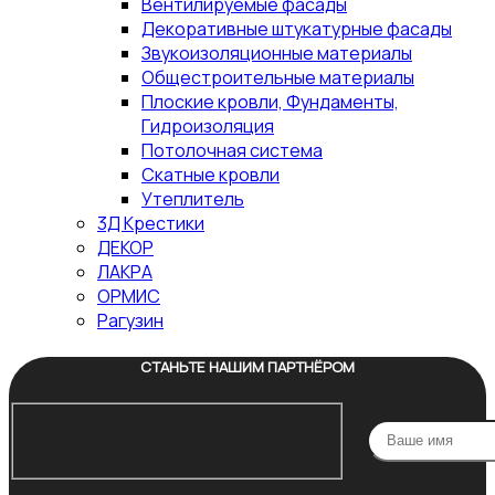
Вентилируемые фасады
Декоративные штукатурные фасады
Звукоизоляционные материалы
Общестроительные материалы
Плоские кровли, Фундаменты,
Гидроизоляция
Потолочная система
Скатные кровли
Утеплитель
3Д Крестики
ДЕКОР
ЛАКРА
ОРМИС
Рагузин
СТАНЬТЕ НАШИМ ПАРТНЁРОМ