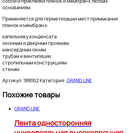
собой и приклейки пленок и мембран к любым
основаниям.
Применяется для герметизации мест примыкания
пленок и мембран к:
капельнику конденсата
оконным и дверным проемам
мансардным окнам
трубам и вентиляции
стропильным конструкциям
стенам
Артикул:
188062
Категория:
GRAND LINE
Похожие товары
GRAND LINE
Лента односторонняя
универсальная высокопрочная