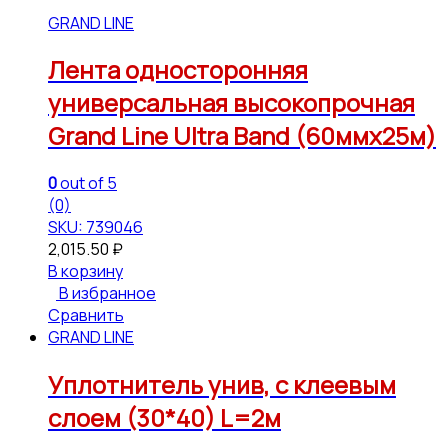
GRAND LINE
Лента односторонняя
универсальная высокопрочная
Grand Line Ultra Band (60ммх25м)
0
out of 5
(0)
SKU: 739046
2,015.50
₽
В корзину
В избранное
Сравнить
GRAND LINE
Уплотнитель унив, с клеевым
слоем (30*40) L=2м