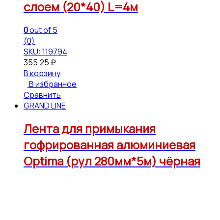
слоем (20*40) L=4м
0
out of 5
(0)
SKU: 119794
355.25
₽
В корзину
В избранное
Сравнить
GRAND LINE
Лента для примыкания
гофрированная алюминиевая
Optima (рул 280мм*5м) чёрная