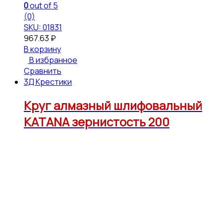
0
out of 5
(0)
SKU: 01831
967.63
₽
В корзину
В избранное
Сравнить
3Д Крестики
Круг алмазный шлифовальный
KATANA зернистость 200