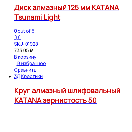
Диск алмазный 125 мм KATANA
Tsunami Light
0
out of 5
(0)
SKU: 01928
733.05
₽
В корзину
В избранное
Сравнить
3Д Крестики
Круг алмазный шлифовальный
KATANA зернистость 50