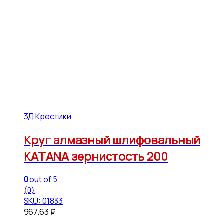
3Д Крестики
Круг алмазный шлифовальный
KATANA зернистость 200
0
out of 5
(0)
SKU: 01833
967.63
₽