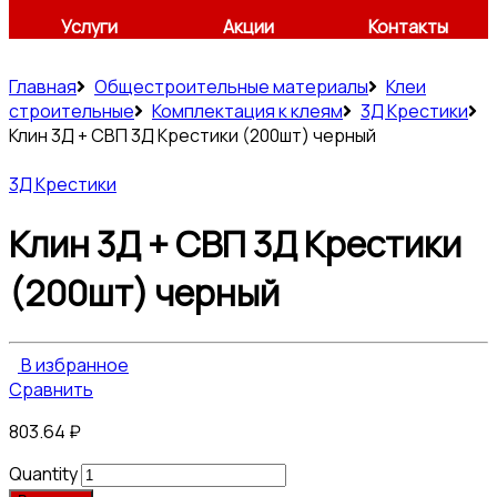
Услуги
Акции
Контакты
Главная
Общестроительные материалы
Клеи
строительные
Комплектация к клеям
3Д Крестики
Клин 3Д + СВП 3Д Крестики (200шт) черный
3Д Крестики
Клин 3Д + СВП 3Д Крестики
(200шт) черный
В избранное
Сравнить
803.64
₽
Quantity