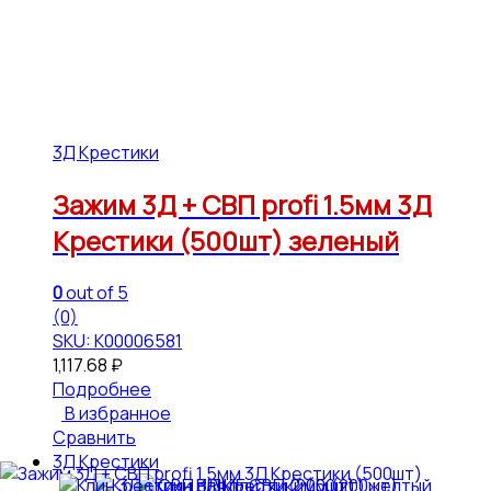
3Д Крестики
Зажим 3Д + СВП profi 1.5мм 3Д
Крестики (500шт) зеленый
0
out of 5
(0)
SKU: К00006581
1,117.68
₽
Подробнее
В избранное
Сравнить
3Д Крестики