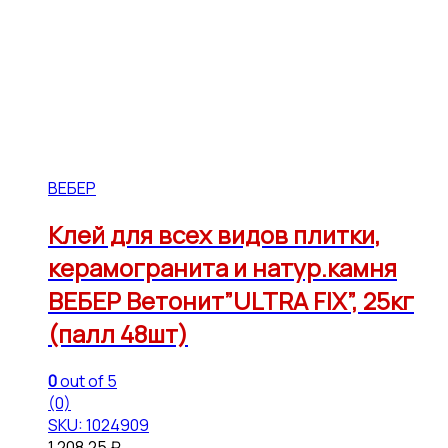
ВЕБЕР
Клей для всех видов плитки,
керамогранита и натур.камня
ВЕБЕР Ветонит”ULTRA FIX”, 25кг
(палл 48шт)
0
out of 5
(0)
SKU: 1024909
1,208.25
₽