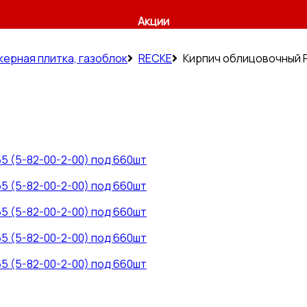
Акции
керная плитка, газоблок
RECKE
Кирпич облицовочный R