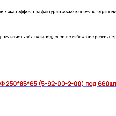
ошь, яркая эффектная фактура и бесконечно-многогранн
рпич из четырёх-пяти поддонов, во избежание резких пе
Ф 250*85*65 (5-92-00-2-00) под 660ш