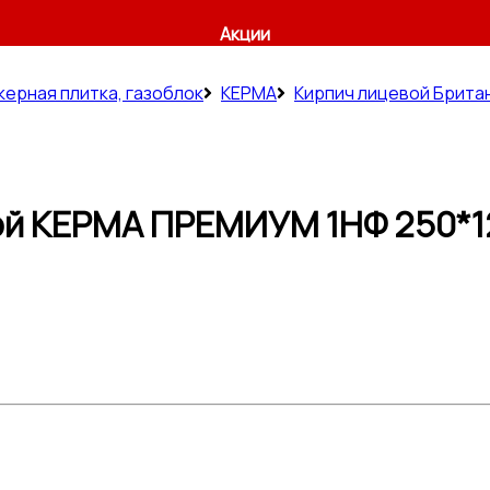
Акции
керная плитка, газоблок
КЕРМА
Кирпич лицевой Брита
ой КЕРМА ПРЕМИУМ 1НФ 250*12