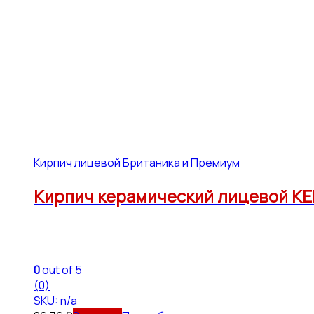
Кирпич лицевой Британика и Премиум
Кирпич керамический лицевой КЕ
0
out of 5
(0)
SKU: n/a