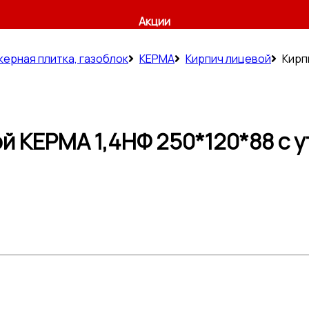
Акции
керная плитка, газоблок
КЕРМА
Кирпич лицевой
Кирп
й КЕРМА 1,4НФ 250*120*88 с у