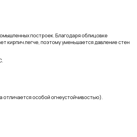
ромышленных построек. Благодаря облицовке
ет кирпич легче, поэтому уменьшается давление стен
C.
а отличается особой огнеустойчивостью).