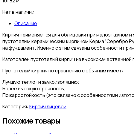
101.82
₽
Нет в наличии
Описание
Кирпич применяется для облицовки при малоэтажном и 
пустотелым керамическим кирпичом Керма “Серебро Рус
на фундамент. Именно с этим связаны особенности при
Изготовлен пустотелый кирпич из высококачественной г
Пустотелый кирпич по сравнению с обычным имеет:
Лучшую тепло- и звукоизоляцию;
Более высокую прочность;
Пожаростойкость (это связано с особенностями изгото
Категория:
Кирпич лицевой
Похожие товары