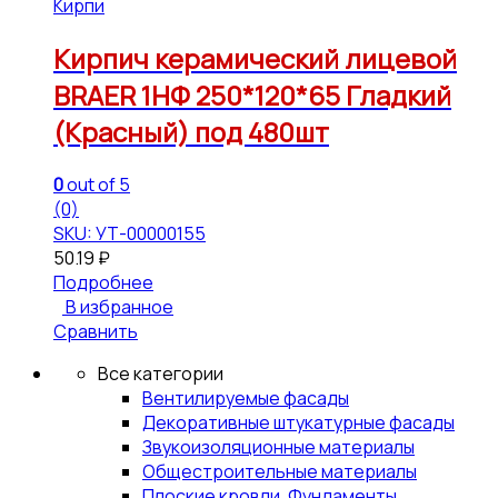
Кирпич BRAER
Кирпич керамический лицевой
BRAER 1НФ 250*120*65 Гладкий
(Красный) под 480шт
0
out of 5
(0)
SKU: УТ-00000155
50.19
₽
Подробнее
В избранное
Сравнить
Все категории
Вентилируемые фасады
Декоративные штукатурные фасады
Звукоизоляционные материалы
Общестроительные материалы
Плоские кровли, Фундаменты,