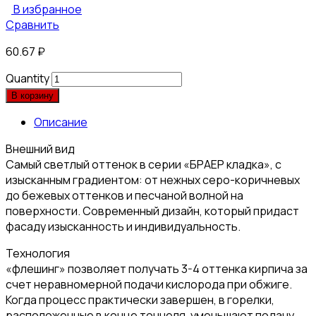
В избранное
Сравнить
60.67
₽
Quantity
В корзину
Описание
Внешний вид
Самый светлый оттенок в серии «БРАЕР кладка», с
изысканным градиентом: от нежных серо-коричневых
до бежевых оттенков и песчаной волной на
поверхности. Современный дизайн, который придаст
фасаду изысканность и индивидуальность.
Технология
«флешинг» позволяет получать 3-4 оттенка кирпича за
счет неравномерной подачи кислорода при обжиге.
Когда процесс практически завершен, в горелки,
расположенные в конце тоннеля, уменьшают подачу