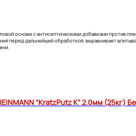
иловой основе с антисептическими добавками против пле
ания перед дальнейшей обработкой, выравнивает впиты
ени.
EINMANN “KratzPutz K” 2.0мм (25кг) Б