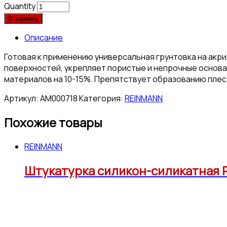
Quantity
В корзину
Описание
Готовая к применению универсальная грунтовка на акр
поверхностей, укрепляет пористые и непрочные основ
материалов на 10-15%. Препятствует образованию плес
Артикул:
АМ000718
Категория:
REINMANN
Похожие товары
REINMANN
Штукатурка силикон-силикатная R