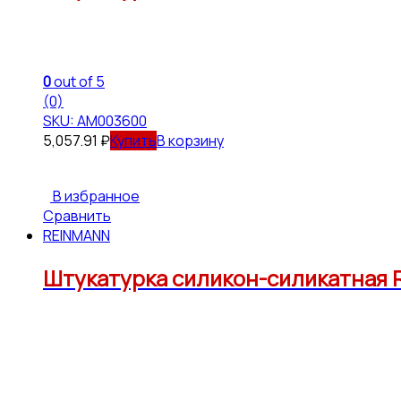
0
out of 5
(0)
SKU: АМ003600
5,057.91
₽
В корзину
В избранное
Сравнить
REINMANN
Штукатурка силикон-силикатная RE