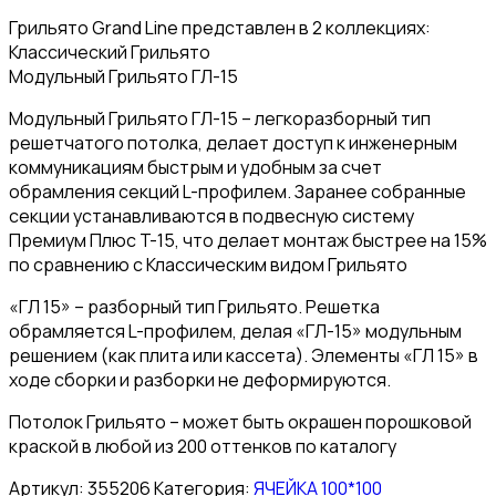
Грильято Grand Line представлен в 2 коллекциях:
Классический Грильято
Модульный Грильято ГЛ-15
Модульный Грильято ГЛ-15 – легкоразборный тип
решетчатого потолка, делает доступ к инженерным
коммуникациям быстрым и удобным за счет
обрамления секций L-профилем. Заранее собранные
секции устанавливаются в подвесную систему
Премиум Плюс T-15, что делает монтаж быстрее на 15%
по сравнению с Классическим видом Грильято
«ГЛ 15» – разборный тип Грильято. Решетка
обрамляется L-профилем, делая «ГЛ-15» модульным
решением (как плита или кассета). Элементы «ГЛ 15» в
ходе сборки и разборки не деформируются.
Потолок Грильято – может быть окрашен порошковой
краской в любой из 200 оттенков по каталогу
Артикул:
355206
Категория:
ЯЧЕЙКА 100*100