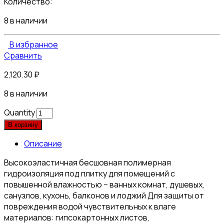
Количество:
8 в наличии
В избранное
Сравнить
2,120.30
₽
8 в наличии
Quantity
В корзину
Описание
Высокоэластичная бесшовная полимерная
гидроизоляция под плитку для помещений с
повышенной влажностью – ванных комнат, душевых,
санузлов, кухонь, балконов и лоджий Для защиты от
повреждения водой чувствительных к влаге
материалов: гипсокартонных листов,