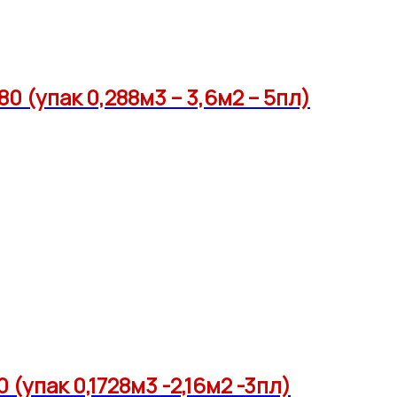
(упак 0,288м3 – 3,6м2 – 5пл)
пак 0,1728м3 -2,16м2 -3пл)