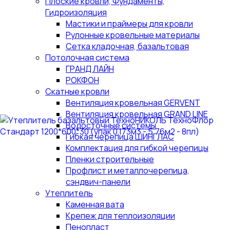
Плоские кровли, Фундаменты,
Гидроизоляция
Мастики и праймеры для кровли
Рулонные кровельные материалы
Сетка кладочная, базальтовая
Потолочная система
ГРАНД ЛАЙН
РОКФОН
Скатные кровли
Вентиляция кровельная GERVENT
Вентиляция кровельная GRAND LINE
Водосточные системы
Гибкая черепица ШИНГЛАС
Комплектация для гибкой черепицы
Пленки строительные
Профлист и металлочерепица,
сэндвич-панели
Утеплитель
Каменная вата
Крепеж для теплоизоляции
Пенопласт