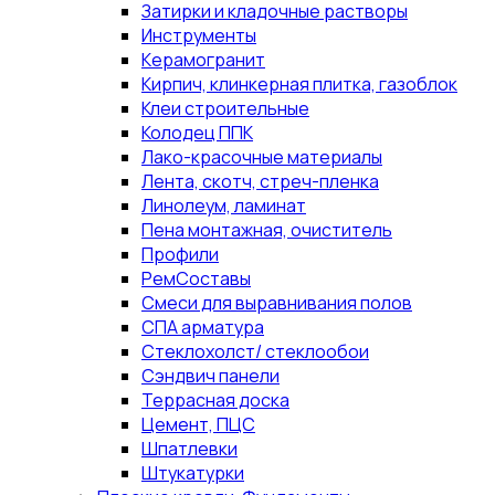
Затирки и кладочные растворы
Инструменты
Керамогранит
Кирпич, клинкерная плитка, газоблок
Клеи строительные
Колодец ППК
Лако-красочные материалы
Лента, скотч, стреч-пленка
Линолеум, ламинат
Пена монтажная, очиститель
Профили
РемСоставы
Смеси для выравнивания полов
СПА арматура
Стеклохолст/ стеклообои
Сэндвич панели
Террасная доска
Цемент, ПЦС
Шпатлевки
Штукатурки