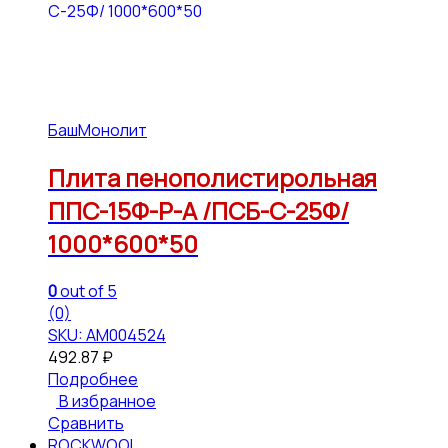
БашМонолит
Плита пенополистирольная
ППС-15Ф-Р-А /ПСБ-С-25Ф/
1000*600*50
0
out of 5
(0)
SKU: АМ004524
492.87
₽
Подробнее
В избранное
Сравнить
ROCKWOOL