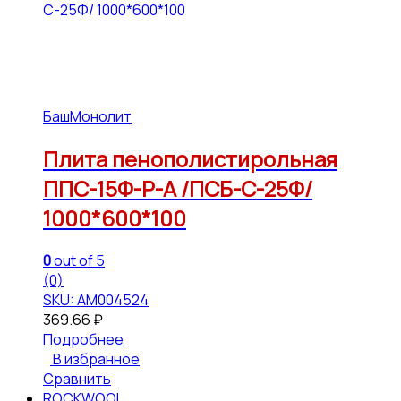
БашМонолит
Плита пенополистирольная
ППС-15Ф-Р-А /ПСБ-С-25Ф/
1000*600*100
0
out of 5
(0)
SKU: АМ004524
369.66
₽
Подробнее
В избранное
Сравнить
ROCKWOOL