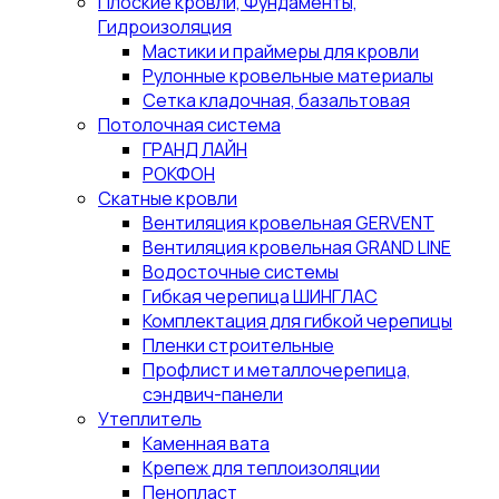
Плоские кровли, Фундаменты,
Гидроизоляция
Мастики и праймеры для кровли
Рулонные кровельные материалы
Сетка кладочная, базальтовая
Потолочная система
ГРАНД ЛАЙН
РОКФОН
Скатные кровли
Вентиляция кровельная GERVENT
Вентиляция кровельная GRAND LINE
Водосточные системы
Гибкая черепица ШИНГЛАС
Комплектация для гибкой черепицы
Пленки строительные
Профлист и металлочерепица,
сэндвич-панели
Утеплитель
Каменная вата
Крепеж для теплоизоляции
Пенопласт