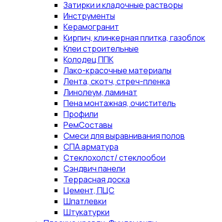
Затирки и кладочные растворы
Инструменты
Керамогранит
Кирпич, клинкерная плитка, газоблок
Клеи строительные
Колодец ППК
Лако-красочные материалы
Лента, скотч, стреч-пленка
Линолеум, ламинат
Пена монтажная, очиститель
Профили
РемСоставы
Смеси для выравнивания полов
СПА арматура
Стеклохолст/ стеклообои
Сэндвич панели
Террасная доска
Цемент, ПЦС
Шпатлевки
Штукатурки