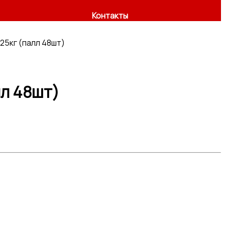
Контакты
25кг (палл 48шт)
лл 48шт)